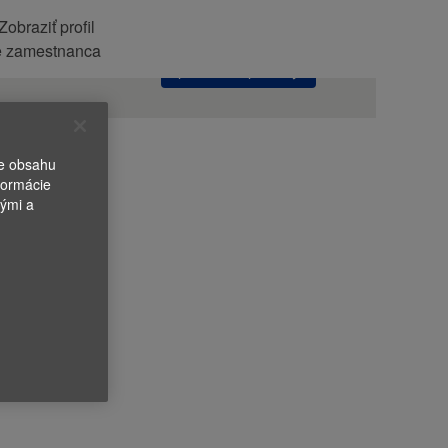
Zobraziť profil
Vyhľadať
e zamestnanca
pracovné ponuky
ie obsahu
formácie
nými a