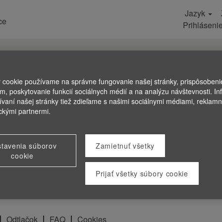
Jazyk
ce
Prihláseni
 cookie používame na správne fungovanie našej stránky, prispôsoben
ám, poskytovanie funkcií sociálnych médií a na analýzu návštevnosti. In
ívaní našej stránky tiež zdieľame s našimi sociálnymi médiami, reklam
ickými partnermi.
tavenia súborov
Zamietnuť všetky
cookie
Prijať všetky súbory cookie
Odtlačok
FAQ
Cookies