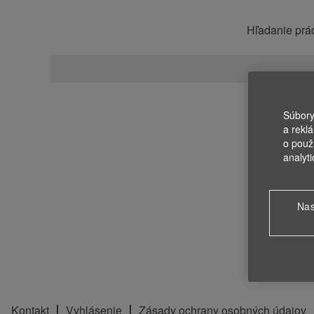
Hľadanie prá
Súbory
a rekl
o použ
analyt
Nas
Kontakt
Vyhlásenie
Zásady ochrany osobných údajov