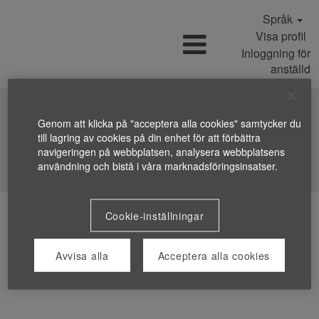
Språk
Visa profil
Inloggning för
anställd
Genom att klicka på "acceptera alla cookies" samtycker du
till lagring av cookies på din enhet för att förbättra
navigeringen på webbplatsen, analysera webbplatsens
Sök efter jobb
användning och bistå i våra marknadsföringsinsatser.
Cookie-inställningar
Avvisa alla
Acceptera alla cookies