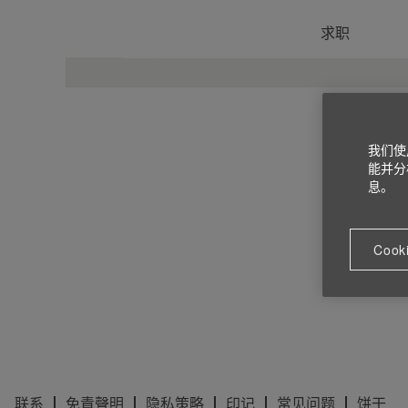
求职
我们使
能并分
息。
Cook
联系
免責聲明
隐私策略
印记
常见问题
饼干