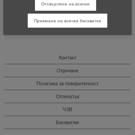
Отхвърляне на всички
Приемане на всички бисквитки
Контакт
Отричане
Политика за поверителност
Отпечатък
ЧЗВ
Бисквитки