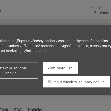
Jazyk
e
Přihlášen
liknete na „Přijmout všechny soubory cookie“, poskytnete tím souhlas k 
ní na vašem zařízení, což pomáhá s navigací na stránce, s analýzou vy
šimi marketingovými snahami.
stavení souborů
Zamítnout vše
cookie
Přijmout všechny soubory cookie
Otisk
FAQ
Koláčky