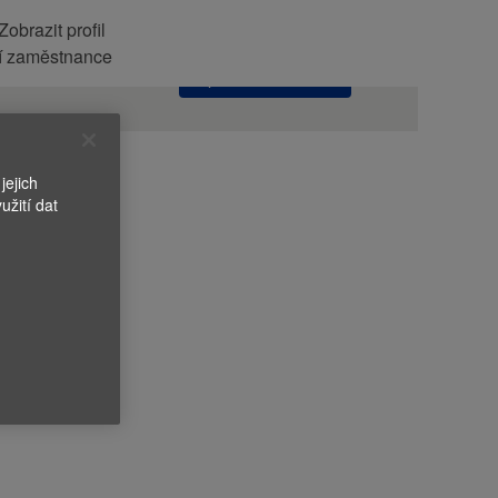
Zobrazit profil
Vyhledávat
í zaměstnance
pracovní místa
jejich
užití dat