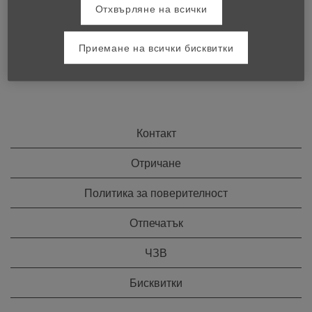
Отхвърляне на всички
Приемане на всички бисквитки
Контакт
Отричане
Политика за поверителност
Отпечатък
ЧЗВ
Бисквитки