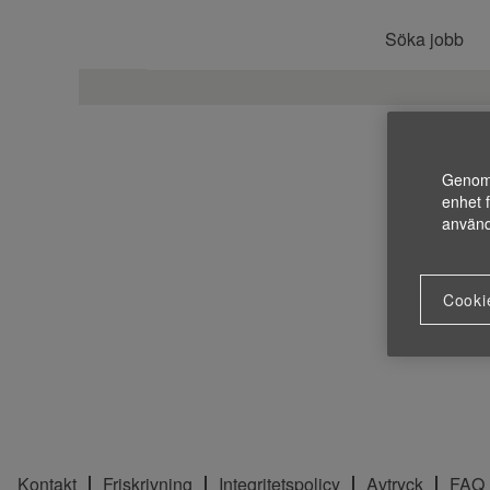
Söka jobb
Genom a
enhet 
använd
Cookie
Kontakt
Friskrivning
Integritetspolicy
Avtryck
FAQ