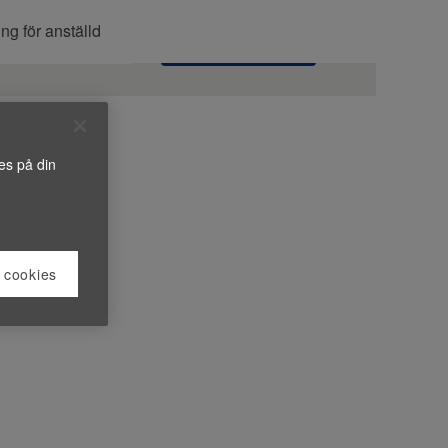
ng för anställd
Sök efter jobb
es på din
 cookies