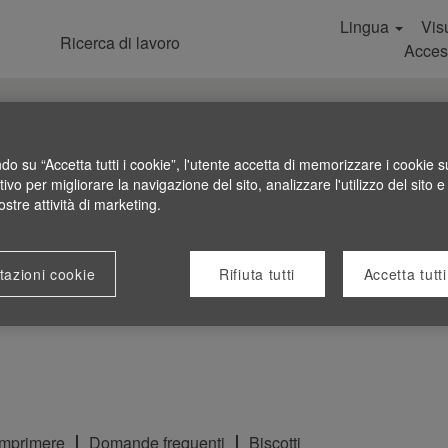
Lingua
Visu
Ricerca di lavoro
Acces
do su “Accetta tutti i cookie”, l'utente accetta di memorizzare i cookie s
tivo per migliorare la navigazione del sito, analizzare l'utilizzo del sito e
ostre attività di marketing.
tazioni cookie
Rifiuta tutti
Accetta tutti
Imprimere
Domande frequenti
Biscotti