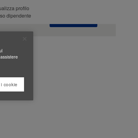
alizza profilo
Cerca nelle
so dipendente
offerte
ul
 assistere
 i cookie