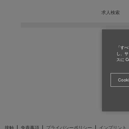
求人検索
「すべ
し、サ
スに 
Cook
接触
免責事項
プライバシーポリシー
インプリント