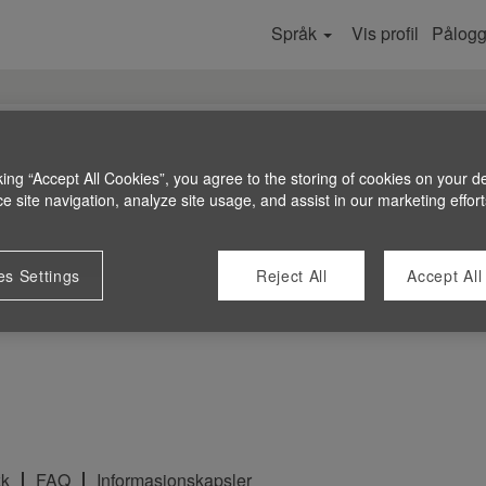
Språk
Vis profil
Pålogg
king “Accept All Cookies”, you agree to the storing of cookies on your d
 site navigation, analyze site usage, and assist in our marketing effort
es Settings
Reject All
Accept All
kk
FAQ
Informasjonskapsler