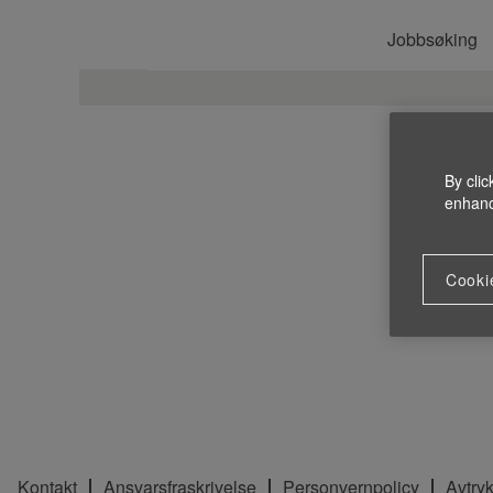
Jobbsøking
By clic
enhance
Cooki
Kontakt
Ansvarsfraskrivelse
Personvernpolicy
Avtry