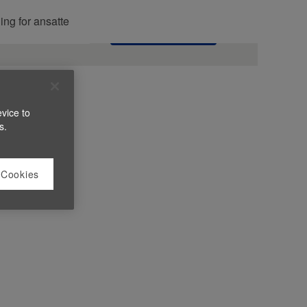
ing for ansatte
Søk jobber
evice to
s.
 Cookies