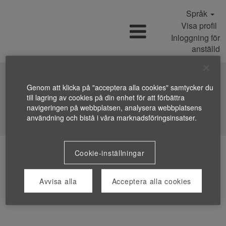
Språk
Visa profil
Inloggning för
anställd
Genom att klicka på "acceptera alla cookies" samtycker du
till lagring av cookies på din enhet för att förbättra
navigeringen på webbplatsen, analysera webbplatsens
Sök efter jobb
användning och bistå i våra marknadsföringsinsatser.
Cookie-inställningar
Avvisa alla
Acceptera alla cookies