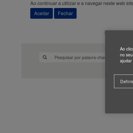
Ao continuar a utilizar e a navegar neste web sit
Aceitar
Fechar
Procura de 
Ao cli
no seu 
ajudar
Defin