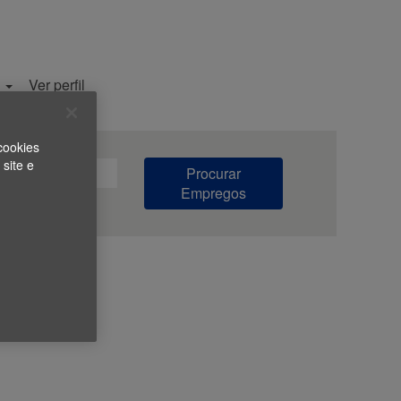
a
Ver perfil
do colaborador
cookies
 site e
Procurar
Empregos