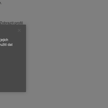
e.
Vyhledávat
pracovní místa
Zobrazit profil
í zaměstnance
jejich
užití dat