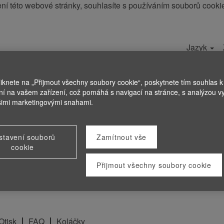
í této webové stránky, souhlasíte s používáním souborů cooki
Jazyk
e
Přihlášen
liknete na „Přijmout všechny soubory cookie“, poskytnete tím souhlas k 
ní na vašem zařízení, což pomáhá s navigací na stránce, s analýzou vy
šimi marketingovými snahami.
stavení souborů
Zamítnout vše
cookie
Přijmout všechny soubory cookie
Otisk
FAQ
Koláčky