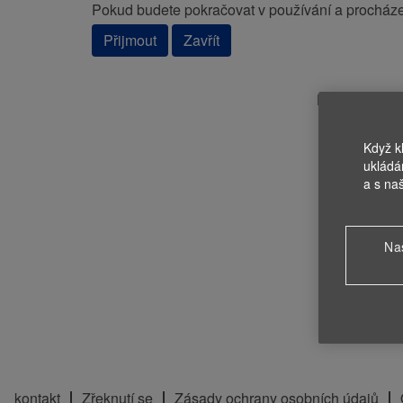
Pokud budete pokračovat v používání a procházen
Přijmout
Zavřít
Hledání prác
Když k
ukládá
a s na
Na
kontakt
Zřeknutí se
Zásady ochrany osobních údajů