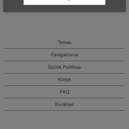
Temas
Feragatname
Gizlilik Politikası
Künye
FAQ
Kurabiye