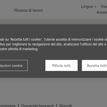
Lingua
Visu
Ricerca di lavoro
Acces
do su “Accetta tutti i cookie”, l'utente accetta di memorizzare i cookie s
tivo per migliorare la navigazione del sito, analizzare l'utilizzo del sito e
ostre attività di marketing.
tazioni cookie
Rifiuta tutti
Accetta tutti
Imprimere
Domande frequenti
Biscotti