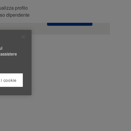
alizza profilo
Cerca nelle
so dipendente
offerte
ul
 assistere
 i cookie