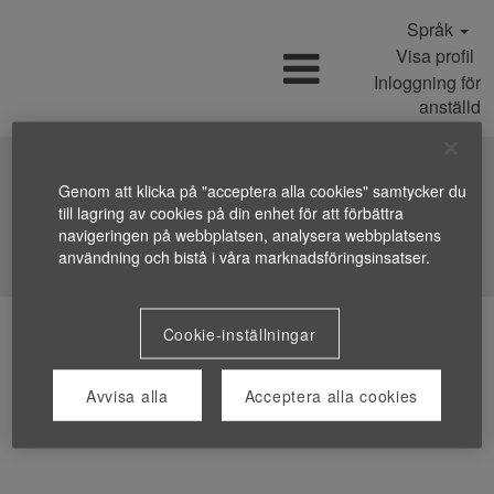
Språk
Visa profil
Inloggning för
anställd
Genom att klicka på "acceptera alla cookies" samtycker du
till lagring av cookies på din enhet för att förbättra
navigeringen på webbplatsen, analysera webbplatsens
Sök efter jobb
användning och bistå i våra marknadsföringsinsatser.
Cookie-inställningar
Avvisa alla
Acceptera alla cookies