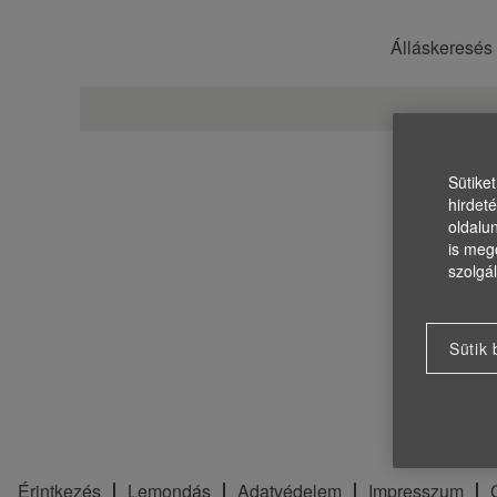
Álláskeresés
Sütike
hirdet
oldalu
is meg
szolgál
Sütik 
Érintkezés
Lemondás
Adatvédelem
Impresszum