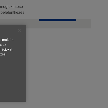
l megtekintése
Állásajánlatok
 bejelentkezés
keresése
talmak és
s az
mációkat
zési