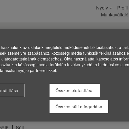
Nyelv
Profi
Munkavállaló
t használunk az oldalunk megfelelő működésének biztosításához, a tar
ések személyre szabásához, közösségi média funkciók felkínálásához é
nk látogatottságának elemzéséhez. Oldalhasználattal kapcsolatos infor
osztunk a közösségi média területén tevékenykedő, a hirdetési és elem
tatásokat nyújtó partnereinkkel.
beállítása
Összes elutasítása
Összes süti elfogadása
GYIK
Süti