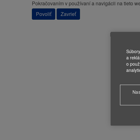
Pokračovaním v používaní a navigácii na tieto w
Povoliť
Zavrieť
Hľadanie prá
Súbory
a rekl
o použ
analyt
Nas