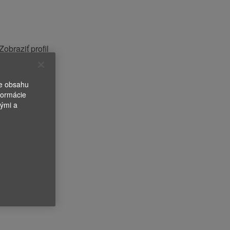
Zobraziť profil
e zamestnanca
ie obsahu
formácie
nými a