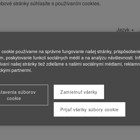
ebové stránky súhlasíte s používaním cookies.
Jazyk
ce
Prihláseni
 cookie používame na správne fungovanie našej stránky, prispôsoben
ám, poskytovanie funkcií sociálnych médií a na analýzu návštevnosti. In
ívaní našej stránky tiež zdieľame s našimi sociálnymi médiami, reklam
ickými partnermi.
tavenia súborov
Zamietnuť všetky
cookie
Prijať všetky súbory cookie