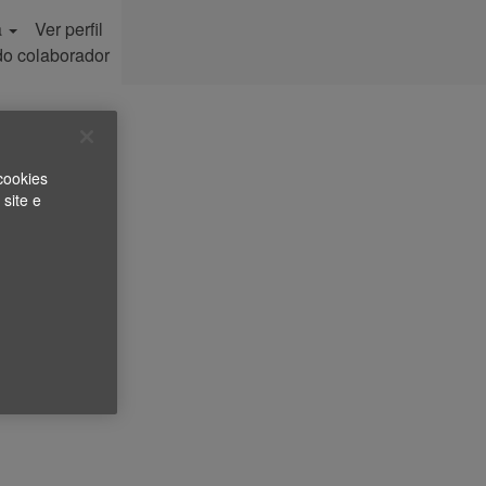
a
Ver perfil
do colaborador
cookies
 site e