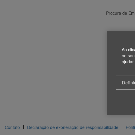
Procura de Em
Ao cli
no seu 
ajudar
Defin
Contato
Declaração de exoneração de responsabilidade
Polí